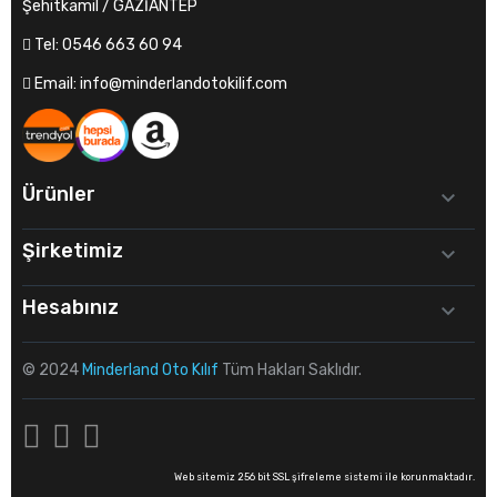
Şehitkamil / GAZİANTEP
Tel:
0546 663 60 94
Email:
info@minderlandotokilif.com
Ürünler

Şirketimiz

Hesabınız

© 2024
Minderland Oto Kılıf
Tüm Hakları Saklıdır.
Web sitemiz 256 bit SSL şifreleme sistemi ile korunmaktadır.