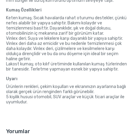
mm sünger ile sürüş konforunu optimum seviyeye taşır.
Kumaş Özellikleri
Keten kumaş; Sıcak havalarda rahat oturumu destekler, çünkü
nefes alabilir bir yapıya sahiptir. Bakımı kolaydır ve
temizlenmesi basittir. Dayanıklıdır, şık ve doğal dokusu,
otomobilinizin iç mekanına zarif bir görünüm katar.
Vinlex deri; Suya ve lekelere karşı dayanıklı bir yapıya sahiptir.
Vinlex deri daha az emicidir ve bu nedenle temizlenmesi çok
daha kolaydır. Vinlex deri, çizilmelere ve kesilmelere karşı
oldukça dirençlidir ve bu da onu döşeme için ideal bir seçim
haline getirir.
Lakost kumaş; oto kılıf üretiminde kullanılan kumaş türlerinden
bir tanesidir. Terletme yapmayan esnek bir yapıya sahiptir.
Uyarı
Ürünlerin renkleri, çekim koşulları ve ekranınızın ayarlarına bağlı
olarak gerçek ürün renginden farklı görünebilir.
5 kişilik hususi otomobil, SUV araçlar ve küçük ticari araçlar ile
uyumludur.
Yorumlar