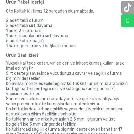
Ürün Paket İçeriği
Oto Koltuk Kılıfımız 12 parçadan oluşmaktadır.
2 adet tekli oturum
2 adet tekli sırt dayama
1 adet 3'lü oturum
1 adet modüler arka sırt dayama
5 adet koltuk başlığı
1 paket gerdirme ve bağlantı kancası
Ürün Özellikleri
Yüksek kalitede keten, vinlex deri ve lakost kumaş kullanılarak
imal edilmiştir.
Sırt desteği sayesinde vücudunuzu kavrar ve sağlıklı oturma
biçimini destekler.
Kolaylıkla monte edebileceğiniz koltuk kılıfı ürünümüz aracınızın
koltuğuna tam entegre olur ve koltuğunuzun ergonomik
yapısını destekler.
Sünme ve sarkmalara karşı dayanıklı ve çok katmanlı yapıya
sahip premium kalite kumaşlardan imal edilmiştir.
Ön koltuklardaki airbag açıklığı sayesinde güvenlik elemanlarını
destekleyen dikim özelliğine sahiptir.
Koltukların yan ve arka kumaşları 2,5 mm , oturum ve üst
bölgeleri ise 5 mm sünger desteklidir.
Koltuklardaki sağlıklı oturma biçimini destekleyen kanatlar 17