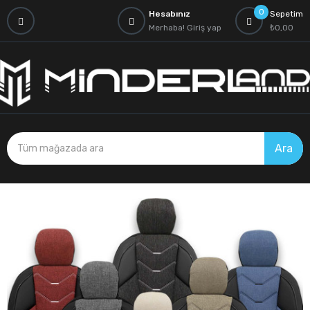
0
Hesabınız
Sepetim
Merhaba!
Giriş yap
₺0,00
Ara